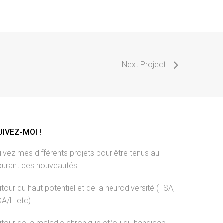
Next Project
UIVEZ-MOI !
ivez mes différents projets pour être tenus au
ourant des nouveautés :
tour du haut potentiel et de la neurodiversité (TSA,
DA/H etc)
tour de la maladie chronique et/ou du handicap