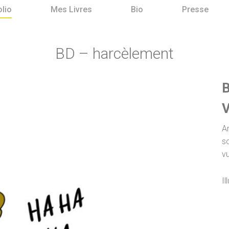
olio
Mes Livres
Bio
Presse
BD – harcèlement
B
V
Ar
sc
v
Il