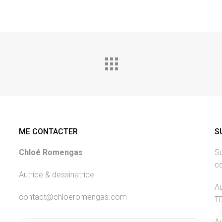
ME CONTACTER
S
Chloé Romengas
Su
c
Autrice & dessinatrice
Au
contact@chloeromengas.com
T
Au