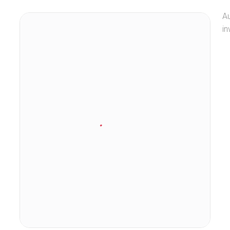
Au
in