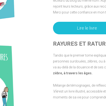
lecteurs du blog du même nom. Aujo
rejoint leurs lecteurs, grâce aux r
Merci pour cette confiance en mon t
Lire le livre
RAYURES ET RATURE
Tandis que le premier tome expliquai
personnes surdouées, zèbres, ou à 
va au-delà de la douance et de ses c
zèbre, à travers les âges.
Mélange de témoignages, de réflexio
Vie
est un livre illustré, accessible 
moments de sa vie pour comprendre,