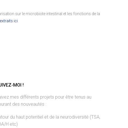
risation sur le microbiote intestinal et les fonctions de la
extraits ici
.
UIVEZ-MOI !
ivez mes différents projets pour être tenus au
ourant des nouveautés :
tour du haut potentiel et de la neurodiversité (TSA,
DA/H etc)