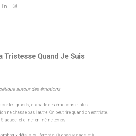
a Tristesse Quand Je Suis
oétique autour des émotions
pour les grands, qui parle des émotions et plus
on ne chasse pas l’autre. On peut rire quand on est triste.
n. S’agacer et aimer en même temps.
 nombreux détails, qui feront qu’à chaque page, et à