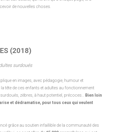
rcevoir de nouvelles choses.
ES (2018)
 adultes surdoués
 explique en images, avec pédagogie, humour et
s la tête de ces enfants et adultes au fonctionnement
ur surdoués, zèbres, à haut potentiel, précoces…
Bien loin
lgarise et dédramatise, pour tous ceux qui veulent
inancé grâce au soutien infaillible de la communauté des