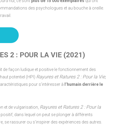
urd’hui, ce sont
plus de 15 000 exemplaires
qui ont
ecommandations des psychologues et au bouche à oreille.
ravail.
S 2 : POUR LA VIE (2021)
t de façon ludique et positive le fonctionnement des
Rayures et Ratures 2 : Pour la Vie
haut potentiel (HPI)
,
aractéristiques pour s’intéresser à
l’humain derrière le
Rayures et Ratures 2 : Pour la
n et de vulgarisation,
et positif, dans lequel on peut se plonger à différents
 se rassurer ou s’inspirer des expériences des autres.