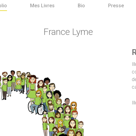
olio
Mes Livres
Bio
Presse
France Lyme
R
Il
c
de
c
Il