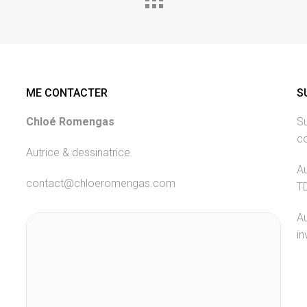
ME CONTACTER
S
Chloé Romengas
Su
c
Autrice & dessinatrice
Au
contact@chloeromengas.com
T
Au
in