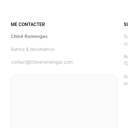
ME CONTACTER
S
Chloé Romengas
Su
c
Autrice & dessinatrice
Au
contact@chloeromengas.com
T
Au
in