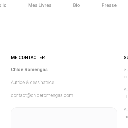
olio
Mes Livres
Bio
Presse
ME CONTACTER
S
Chloé Romengas
Su
c
Autrice & dessinatrice
Au
contact@chloeromengas.com
T
Au
in