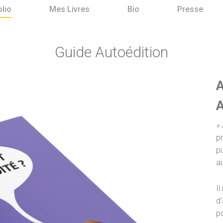
olio
Mes Livres
Bio
Presse
Guide Autoédition
A
A
« 
p
pu
a
Il
d’
p