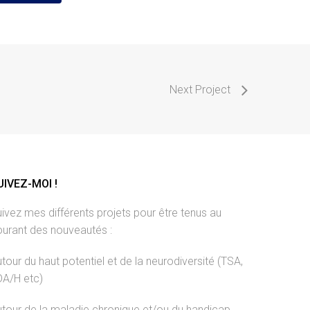
Next Project
UIVEZ-MOI !
ivez mes différents projets pour être tenus au
ourant des nouveautés :
tour du haut potentiel et de la neurodiversité (TSA,
DA/H etc)
tour de la maladie chronique et/ou du handicap