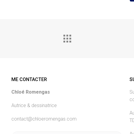
ME CONTACTER
S
Chloé Romengas
Su
c
Autrice & dessinatrice
Au
contact@chloeromengas.com
T
Au