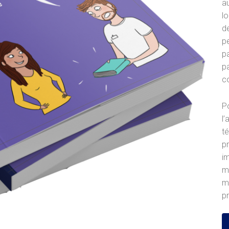
au
lo
de
p
p
pa
c
Po
l
t
pr
im
m
m
pr