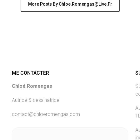
More Posts By Chloe.romengas@live.fr
ME CONTACTER
S
Chloé Romengas
Su
c
Autrice & dessinatrice
Au
contact@chloeromengas.com
T
Au
in