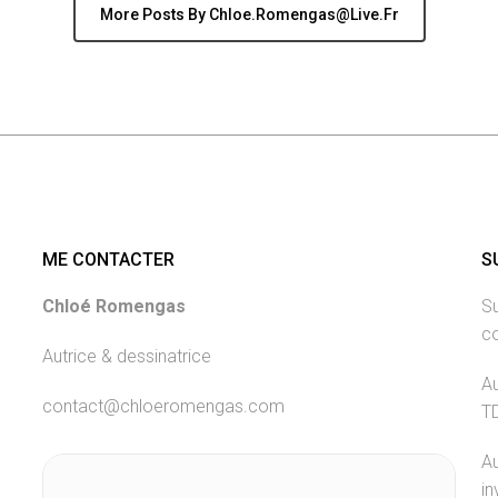
More Posts By Chloe.romengas@live.fr
ME CONTACTER
S
Chloé Romengas
Su
c
Autrice & dessinatrice
Au
contact@chloeromengas.com
T
Au
in