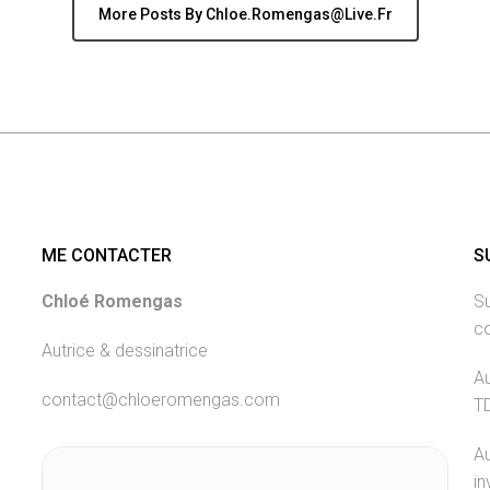
More Posts By Chloe.romengas@live.fr
ME CONTACTER
S
Chloé Romengas
Su
c
Autrice & dessinatrice
Au
contact@chloeromengas.com
T
Au
in